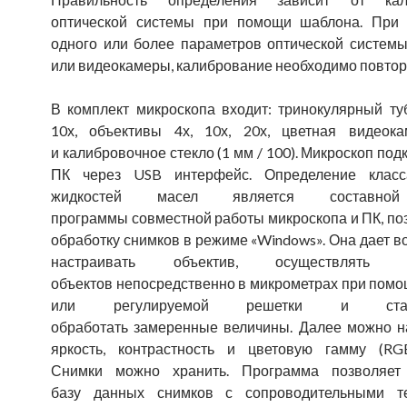
оптической системы при помощи шаблона. При 
одного или более параметров оптической системы
или видеокамеры, калибрование необходимо повтор
В комплект микроскопа входит: тринокулярный туб
10х, объективы 4х, 10х, 20х, цветная видеок
и калибровочное стекло (1 мм / 100). Микроскоп под
ПК через USB интерфейс. Определение класс
жидкостей масел является составно
программы совместной работы микроскопа и ПК, п
обработку снимков в режиме «Windows». Она дает 
настраивать объектив, осуществлять и
объектов непосредственно в микрометрах при пом
или регулируемой решетки и статис
обработать замеренные величины. Далее можно н
яркость, контрастность и цветовую гамму (RG
Снимки можно хранить. Программа позволяет 
базу данных снимков с сопроводительными те