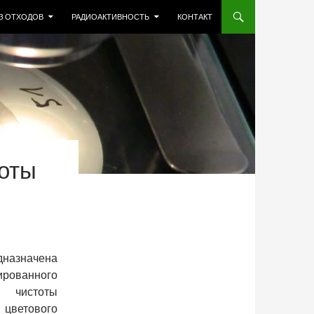
З ОТХОДОВ
РАДИОАКТИВНОСТЬ
КОНТАКТ
тоты
назначена
ованного
 чистоты
 цветового