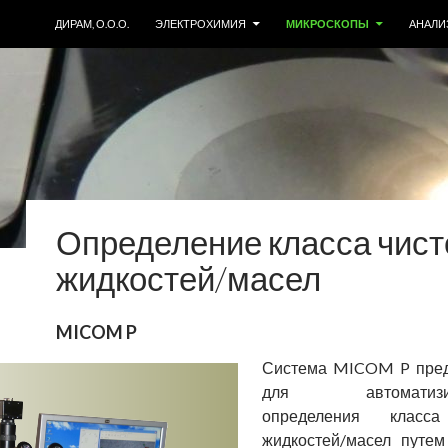
SKIP TO CONTENT
ДИРАМ, О.О.О.
ЭЛЕКТРОХИМИЯ
МИКРОСКОПЫ
АНАЛИ
Определение класса чис
жидкостей/масел
MICOM P
Система MICOM P пред
для автоматизир
определения класса
жидкостей/масел путем