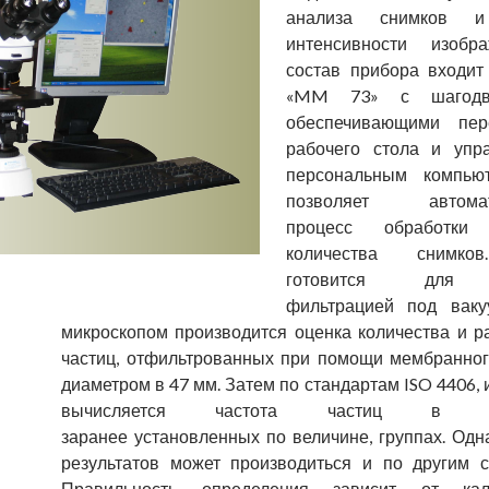
анализа снимков и
интенсивности изобр
состав прибора входит
«MM 73» с шагодвиг
обеспечивающими пер
рабочего стола и упр
персональным компьют
позволяет автомати
процесс обработки 
количества снимко
готовится для 
фильтрацией под ваку
микроскопом производится оценка количества и р
частиц, отфильтрованных при помощи мембранног
диаметром в 47 мм. Затем по стандартам ISO 4406, 
вычисляется частота частиц в отд
заранее установленных по величине, группах. Одн
результатов может производиться и по другим с
Правильность определения зависит от кал