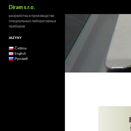
Search
Diram s.r.o.
разработка и производство
специальных лабораторных
приборов
JAZYKY
Čeština
English
Русский