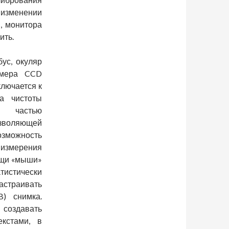
изменении
, монитора
ить.
ус, окуляр
амера CCD
ключается к
а чистоты
й частью
озволяющей
возможность
змерения
ощи «мыши»
тически
астраивать
B) снимка.
создавать
кстами, в