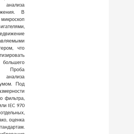
 анализа
ажения. В
 микроскоп
ателями,
едвижение
авляемыми
ером, что
зировать
большего
в. Проба
анализа
умом. Под
азмерности
о фильтра,
или IEC 970
ельных,
ако, оценка
тандартам.
ибрования