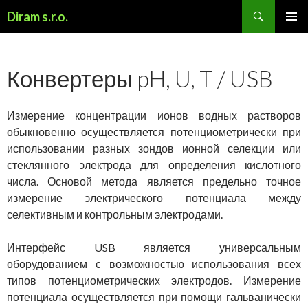
Search
Diram s.r.o.
SKIP
TO
CONTENT
Конвертеры pH, U, T / USB
Измерение концентрации ионов водных растворов
обыкновенно осуществляется потенциометрически при
использовании разных зондов ионной селекции или
стеклянного электрода для определения кислотного
числа. Основой метода является предельно точное
измерение электрического потенциала между
селективным и контрольным электродами.
Интерфейс USB является универсальным
оборудованием с возможностью использования всех
типов потенциометрических электродов. Измерение
потенциала осуществляется при помощи гальванически