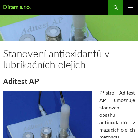
Hledat
Diram s.r.o.
PŘEJÍT
K
OBSAHU
WEBU
Stanovení antioxidantů v
lubrikačních olejích
Aditest AP
Přístroj Aditest
AP umožňuje
stanovení
obsahu
antioxidantů v
mazacích olejích
metodou