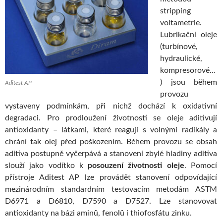
stripping
voltametrie.
Lubrikační oleje
(turbínové,
hydraulické,
kompresorové…
) jsou během
Aditest AP
provozu
vystaveny podmínkám, při nichž dochází k oxidativní
degradaci. Pro prodloužení životnosti se oleje aditivují
antioxidanty – látkami, které reagují s volnými radikály a
chrání tak olej před poškozením. Během provozu se obsah
aditiva postupně vyčerpává a stanovení zbylé hladiny aditiva
slouží jako vodítko k
posouzení životnosti oleje
. Pomocí
přístroje Aditest AP lze provádět stanovení odpovídající
mezinárodním standardním testovacím metodám ASTM
D6971 a D6810, D7590 a D7527. Lze stanovovat
antioxidanty na bázi aminů, fenolů i thiofosfátu zinku.