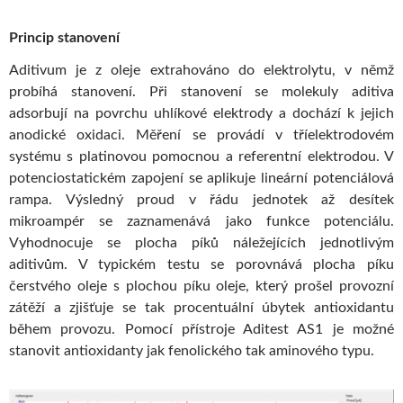
Princip stanovení
Aditivum je z oleje extrahováno do elektrolytu, v němž
probíhá stanovení. Při stanovení se molekuly aditiva
adsorbují na povrchu uhlíkové elektrody a dochází k jejich
anodické oxidaci. Měření se provádí v tříelektrodovém
systému s platinovou pomocnou a referentní elektrodou. V
potenciostatickém zapojení se aplikuje lineární potenciálová
rampa. Výsledný proud v řádu jednotek až desítek
mikroampér se zaznamenává jako funkce potenciálu.
Vyhodnocuje se plocha píků náležejících jednotlivým
aditivům. V typickém testu se porovnává plocha píku
čerstvého oleje s plochou píku oleje, který prošel provozní
zátěží a zjišťuje se tak procentuální úbytek antioxidantu
během provozu. Pomocí přístroje Aditest AS1 je možné
stanovit antioxidanty jak fenolického tak aminového typu.