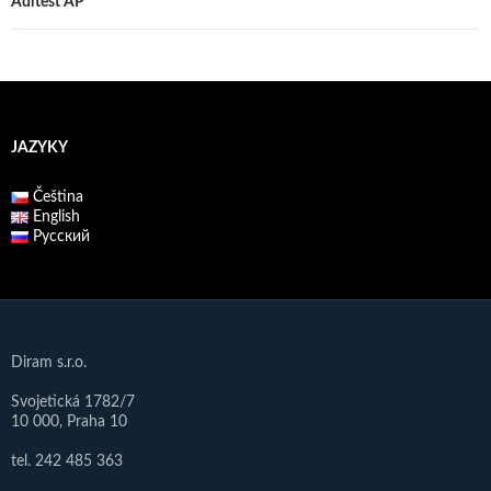
pro
Aditest AP
příspěvek
JAZYKY
Čeština
English
Русский
Diram s.r.o.
Svojetická 1782/7
10 000, Praha 10
tel. 242 485 363