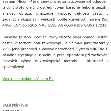
Systém Micom P je určený pro automatizované vyhodnocení
třídy čistoty olejů prostřednictvím barevné nebo intenzitní
analýzy obrazu. Umožňuje výpočet četnosti částic v
zadaných skupinách velikostí podle užívaných norem ISO
4406, ČSN 65 6206, NAS 1638, AS 4059 nebo GOST 17216.
Klasický způsob určování třídy čistoty olejů pomocí sčítání
částic v zorném poli mikroskopu je vnímán jako zastaralý
kvůli jeho pracnosti a časové náročnosti. Systém MICOM P
zásadně zrychluje a usnadňuje práci operátora při zachování
hlavních výhod mikroskopické metody – přesnosti a
spolehlivosti.
Více o mikroskopu Micom P…
Navigace
DALŠÍ PŘÍSPĚVEK