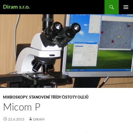
Hledat
Diram s.r.o.
PŘEJÍT
K
OBSAHU
WEBU
MIKROSKOPY
,
STANOVENÍ TŘÍDY ČISTOTY OLEJŮ
Micom P
22.6.2015
DIRAM