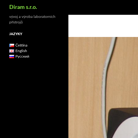
Hledat
Diram s.r.o.
vývoj a výroba laboratorních
přístrojů
JAZYKY
Čeština
English
Русский