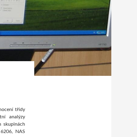
ocení třídy
tní analýzy
h skupinách
5 6206, NAS