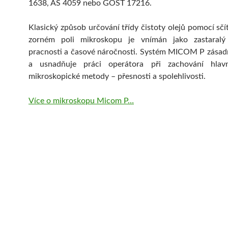
1638, AS 4059 nebo GOST 17216.
Klasický způsob určování třídy čistoty olejů pomocí sčít
zorném poli mikroskopu je vnímán jako zastaralý
pracnosti a časové náročnosti. Systém MICOM P zásadn
a usnadňuje práci operátora při zachování hlav
mikroskopické metody – přesnosti a spolehlivosti.
Více o mikroskopu Micom P…