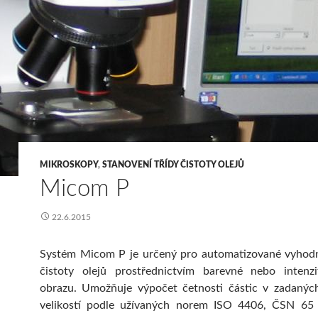
MIKROSKOPY
,
STANOVENÍ TŘÍDY ČISTOTY OLEJŮ
Micom P
22.6.2015
Systém Micom P je určený pro automatizované vyhodn
čistoty olejů prostřednictvím barevné nebo intenzi
obrazu. Umožňuje výpočet četnosti částic v zadanýc
velikostí podle užívaných norem ISO 4406, ČSN 6