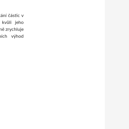
ání částic v
 kvůli jeho
ě zrychluje
ních výhod